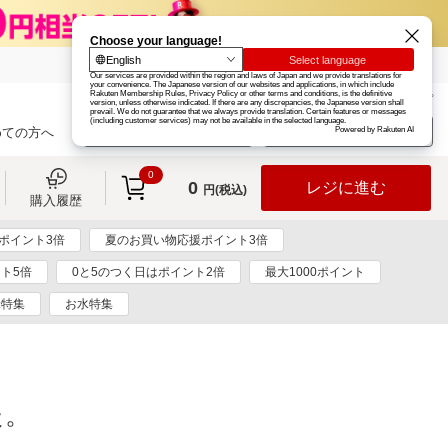
楽天グループ
カード
楽天市場
お知らせ
ヘルプ
楽天会員登録
ログイン
めての方へ
0
0
レジに進む
円(税込)
購入履歴
ポイント3倍
夏のお買い物応援ポイント3倍
ト5倍
0と5のつく日はポイント2倍
最大1000ポイント
米特集
お水特集
た。