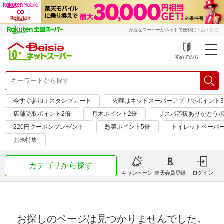
身近なスーパーがネットで便利に・おトクに
初めての方
今すぐ参加！スタンプカード
火曜はネットスーパーアプリでポイント
店舗受取ポイント2倍
月木ポイント2倍
ザスパ応援ありがとうポ
220円クーポンプレゼント
惣菜ポイント5倍
トイレットペーパ
お米特集
カテゴリから探す
キャンペーン
楽天会員登録
ログイン
お探しのページは見つかりませんでした。