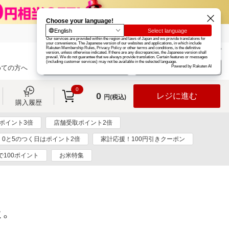
楽天グループ
カード
楽天市場
お知らせ
ヘルプ
楽天会員登録
ログイン
めての方へ
0
0
レジに進む
円(税込)
購入履歴
ポイント3倍
店舗受取ポイント2倍
0と5のつく日はポイント2倍
家計応援！100円引きクーポン
で100ポイント
お米特集
た。