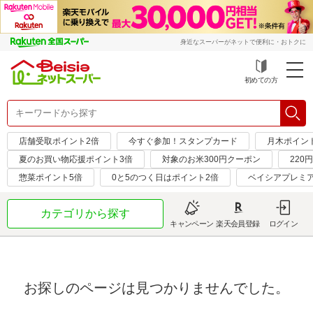
身近なスーパーがネットで便利に・おトクに
初めての方
店舗受取ポイント2倍
今すぐ参加！スタンプカード
月木ポイン
夏のお買い物応援ポイント3倍
対象のお米300円クーポン
220
惣菜ポイント5倍
0と5のつく日はポイント2倍
ベイシアプレミ
カテゴリから探す
キャンペーン
楽天会員登録
ログイン
お探しのページは見つかりませんでした。