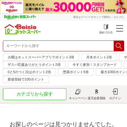
身近なスーパーがネットで便利に・おトクに
初めての方
火曜はネットスーパーアプリでポイント3倍
月木ポイント2倍
サ
ザスパ応援ありがとうポイント2倍
今すぐ参加！スタンプカード
0と5のつく日はポイント2倍
惣菜ポイント5倍
最大1000ポイン
新規登録で100ポイント
カテゴリから探す
キャンペーン
楽天会員登録
ログイン
お探しのページは見つかりませんでした。