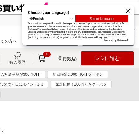
楽天グループ
カード
楽天市場
お知らせ
ヘルプ
楽天会員登録
ログイン
めての方へ
0
0
レジに進む
円(税込)
購入履歴
の対象商品が300円OFF
初回限定1,000円OFFクーポン
と5のつく日はポイント2倍
家計応援！100円引きクーポン
た。