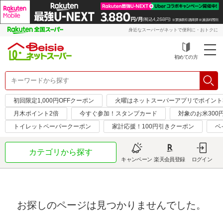
身近なスーパーがネットで便利に・おトクに
初めての方
初回限定1,000円OFFクーポン
火曜はネットスーパーアプリでポイント
月木ポイント2倍
今すぐ参加！スタンプカード
対象のお米300
トイレットペーパークーポン
家計応援！100円引きクーポン
ベ
カテゴリから探す
キャンペーン
楽天会員登録
ログイン
お探しのページは見つかりませんでした。