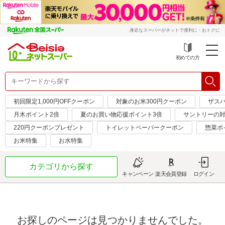
身近なスーパーがネットで便利に・おトクに
初めての方
初回限定1,000円OFFクーポン
対象のお米300円クーポン
ザス
月木ポイント2倍
夏のお買い物応援ポイント3倍
サントリーの対
220円クーポンプレゼント
トイレットペーパークーポン
惣菜ポ
お米特集
お水特集
カテゴリから探す
キャンペーン
楽天会員登録
ログイン
お探しのページは見つかりませんでした。