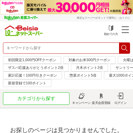
身近なスーパーがネットで便利に・おトクに
初めての方
初回限定1,000円OFFクーポン
対象のお米300円クーポン
火曜
ザスパ応援ありがとうポイント2倍
月木ポイント2倍
サントリー
家計応援！100円引きクーポン
惣菜ポイント5倍
最大1000ポイ
新規登録で100ポイント
カテゴリから探す
キャンペーン
楽天会員登録
ログイン
お探しのページは見つかりませんでした。