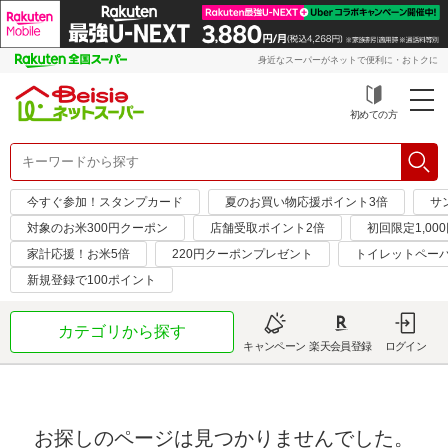
身近なスーパーがネットで便利に・おトクに
初めての方
今すぐ参加！スタンプカード
夏のお買い物応援ポイント3倍
サ
対象のお米300円クーポン
店舗受取ポイント2倍
初回限定1,00
家計応援！お米5倍
220円クーポンプレゼント
トイレットペー
新規登録で100ポイント
カテゴリから探す
キャンペーン
楽天会員登録
ログイン
お探しのページは見つかりませんでした。