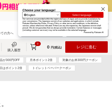
楽天グループ
カード
楽天市場
お知らせ
ヘルプ
楽天会員登録
ログイン
めての方へ
0
0
レジに進む
円(税込)
購入履歴
が300円OFF
月木ポイント2倍
対象のお米300円クーポン
く日はポイント2倍
トイレットペーパークーポン
た。