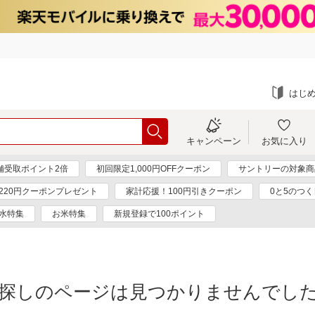
はじ
キャンペーン
お気に入り
舗受取ポイント2倍
初回限定1,000円OFFクーポン
サントリーの対象商品
220円クーポンプレゼント
家計応援！100円引きクーポン
0と5のつ
水特集
お米特集
新規登録で100ポイント
探しのページは見つかりませんでし