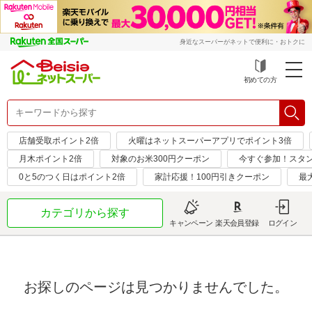
身近なスーパーがネットで便利に・おトクに
初めての方
店舗受取ポイント2倍
火曜はネットスーパーアプリでポイント3倍
月木ポイント2倍
対象のお米300円クーポン
今すぐ参加！スタ
0と5のつく日はポイント2倍
家計応援！100円引きクーポン
最
カテゴリから探す
キャンペーン
楽天会員登録
ログイン
お探しのページは見つかりませんでした。