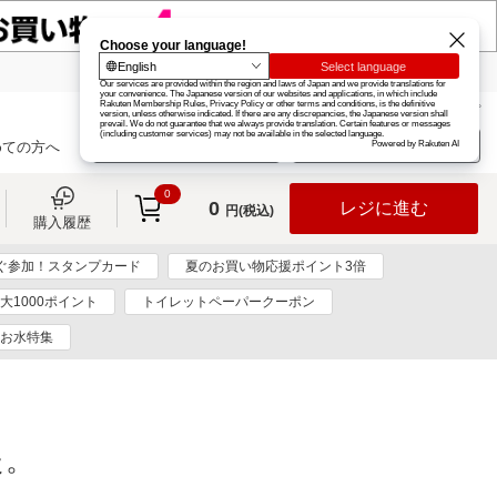
楽天グループ
カード
楽天市場
お知らせ
ヘルプ
楽天会員登録
ログイン
めての方へ
0
0
レジに進む
円(税込)
購入履歴
ぐ参加！スタンプカード
夏のお買い物応援ポイント3倍
大1000ポイント
トイレットペーパークーポン
お水特集
た。