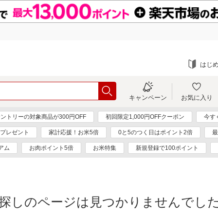
はじ
キャンペーン
お気に入り
ントリーの対象商品が300円OFF
初回限定1,000円OFFクーポン
今す
ンプレゼント
家計応援！お米5倍
0と5のつく日はポイント2倍
最
アム
お肉ポイント5倍
お米特集
新規登録で100ポイント
探しのページは見つかりませんでし