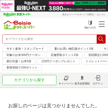
身近なスーパーがネットで便利に・おトクに
初めての方
今すぐ参加！スタンプカード
夏のお買い物応援ポイント3倍
サ
対象のお米300円クーポン
店舗受取ポイント2倍
初回限定1,00
家計応援！お米5倍
220円クーポンプレゼント
トイレットペー
新規登録で100ポイント
カテゴリから探す
キャンペーン
楽天会員登録
ログイン
お探しのページは見つかりませんでした。