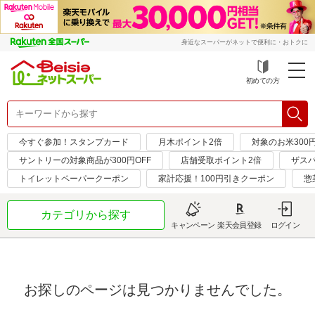
身近なスーパーがネットで便利に・おトクに
初めての方
今すぐ参加！スタンプカード
月木ポイント2倍
対象のお米300
サントリーの対象商品が300円OFF
店舗受取ポイント2倍
ザス
トイレットペーパークーポン
家計応援！100円引きクーポン
惣
カテゴリから探す
キャンペーン
楽天会員登録
ログイン
お探しのページは見つかりませんでした。