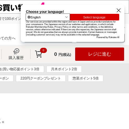
で100ポイント!
楽天グループ
カード
楽天市場
お知らせ
ヘルプ
楽天会員登録
ログイン
めての方へ
0
0
レジに進む
円(税込)
購入履歴
お買い物応援ポイント3倍
月木ポイント2倍
ーポン
220円クーポンプレゼント
惣菜ポイント5倍
た。