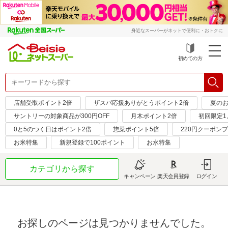
身近なスーパーがネットで便利に・おトクに
初めての方
店舗受取ポイント2倍
ザスパ応援ありがとうポイント2倍
夏のお
サントリーの対象商品が300円OFF
月木ポイント2倍
初回限定1,
0と5のつく日はポイント2倍
惣菜ポイント5倍
220円クーポン
お米特集
新規登録で100ポイント
お水特集
カテゴリから探す
キャンペーン
楽天会員登録
ログイン
お探しのページは見つかりませんでした。