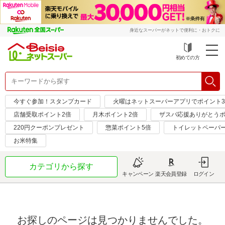
身近なスーパーがネットで便利に・おトクに
初めての方
今すぐ参加！スタンプカード
火曜はネットスーパーアプリでポイント
店舗受取ポイント2倍
月木ポイント2倍
ザスパ応援ありがとうポ
220円クーポンプレゼント
惣菜ポイント5倍
トイレットペーパ
お米特集
カテゴリから探す
キャンペーン
楽天会員登録
ログイン
お探しのページは見つかりませんでした。