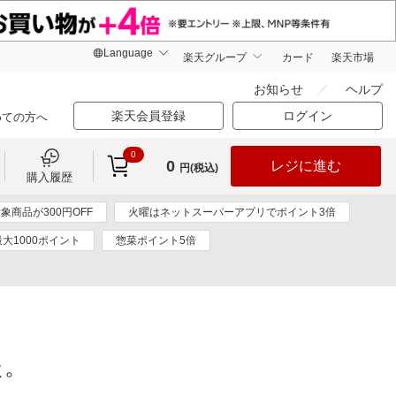
楽天グループ
カード
楽天市場
お知らせ
ヘルプ
楽天会員登録
ログイン
めての方へ
0
0
レジに進む
円(税込)
購入履歴
象商品が300円OFF
火曜はネットスーパーアプリでポイント3倍
最大1000ポイント
惣菜ポイント5倍
た。