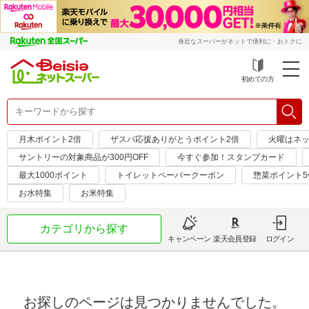
身近なスーパーがネットで便利に・おトクに
初めての方
月木ポイント2倍
ザスパ応援ありがとうポイント2倍
火曜はネッ
サントリーの対象商品が300円OFF
今すぐ参加！スタンプカード
最大1000ポイント
トイレットペーパークーポン
惣菜ポイント5
お水特集
お米特集
カテゴリから探す
キャンペーン
楽天会員登録
ログイン
お探しのページは見つかりませんでした。