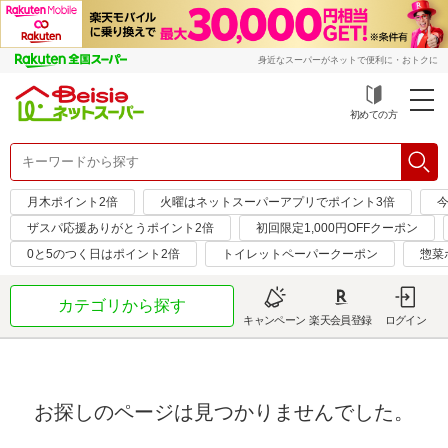
身近なスーパーがネットで便利に・おトクに
初めての方
月木ポイント2倍
火曜はネットスーパーアプリでポイント3倍
ザスパ応援ありがとうポイント2倍
初回限定1,000円OFFクーポン
0と5のつく日はポイント2倍
トイレットペーパークーポン
惣菜
カテゴリから探す
キャンペーン
楽天会員登録
ログイン
お探しのページは見つかりませんでした。