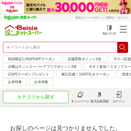
身近なスーパーがネットで便利に・おトクに
初めての方
初回限定1,000円OFFクーポン
店舗受取ポイント2倍
ザスパ応援
火曜はネットスーパーアプリでポイント3倍
今すぐ参加！スタンプカー
220円クーポンプレゼント
家計応援！100円引きクーポン
惣菜
お米特集
お水特集
カテゴリから探す
キャンペーン
楽天会員登録
ログイン
お探しのページは見つかりませんでした。