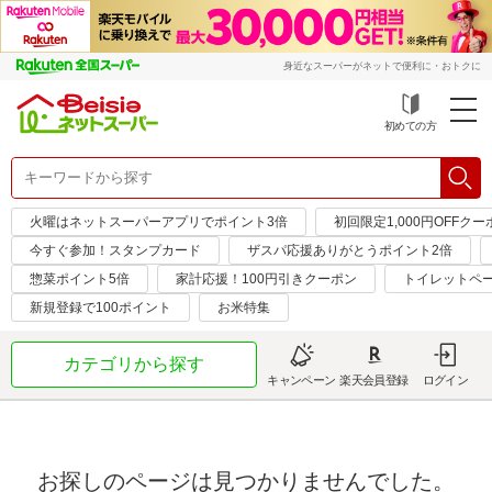
身近なスーパーがネットで便利に・おトクに
初めての方
火曜はネットスーパーアプリでポイント3倍
初回限定1,000円OFFクー
今すぐ参加！スタンプカード
ザスパ応援ありがとうポイント2倍
惣菜ポイント5倍
家計応援！100円引きクーポン
トイレットペ
新規登録で100ポイント
お米特集
カテゴリから探す
キャンペーン
楽天会員登録
ログイン
お探しのページは見つかりませんでした。