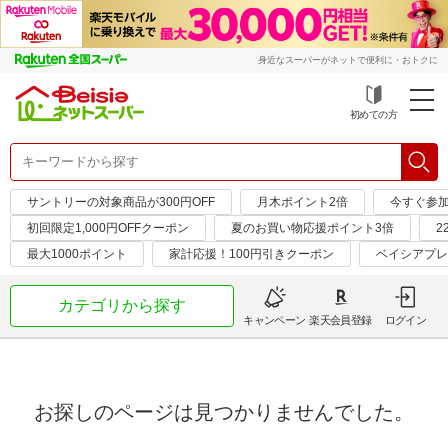
身近なスーパーがネットで便利に・おトクに
初めての方
サントリーの対象商品が300円OFF
月木ポイント2倍
今すぐ参
初回限定1,000円OFFクーポン
夏のお買い物応援ポイント3倍
2
最大1000ポイント
家計応援！100円引きクーポン
ベイシアプレ
カテゴリから探す
キャンペーン
楽天会員登録
ログイン
お探しのページは見つかりませんでした。