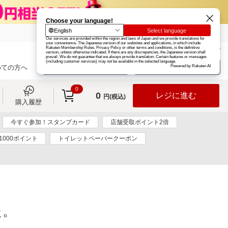
楽天グループ
カード
楽天市場
お知らせ
ヘルプ
楽天会員登録
ログイン
めての方へ
0
0
レジに進む
円(税込)
購入履歴
今すぐ参加！スタンプカード
店舗受取ポイント2倍
1000ポイント
トイレットペーパークーポン
た。