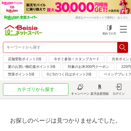
身近なスーパーがネットで便利に・おトクに
初めての方
店舗受取ポイント2倍
今すぐ参加！スタンプカード
月木ポイン
夏のお買い物応援ポイント3倍
対象のお米300円クーポン
220
惣菜ポイント5倍
0と5のつく日はポイント2倍
ベイシアプレミ
カテゴリから探す
キャンペーン
楽天会員登録
ログイン
お探しのページは見つかりませんでした。