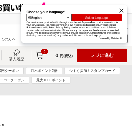
楽天グループ
カード
楽天市場
お知らせ
ヘルプ
楽天会員登録
ログイン
めての方へ
0
0
レジに進む
円(税込)
購入履歴
0円クーポン
月木ポイント2倍
今すぐ参加！スタンプカード
ーパークーポン
最大1000ポイント
た。