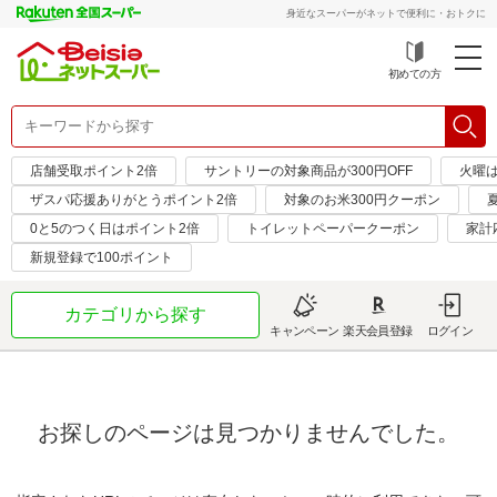
身近なスーパーがネットで便利に・おトクに
初めての方
店舗受取ポイント2倍
サントリーの対象商品が300円OFF
火曜
ザスパ応援ありがとうポイント2倍
対象のお米300円クーポン
0と5のつく日はポイント2倍
トイレットペーパークーポン
家計
新規登録で100ポイント
カテゴリから探す
キャンペーン
楽天会員登録
ログイン
お探しのページは見つかりませんでした。