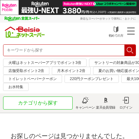
身近なスーパーがネットで便利に・おトクに
初めての方
火曜はネットスーパーアプリでポイント3倍
サントリーの対象商品が30
店舗受取ポイント2倍
月木ポイント2倍
夏のお買い物応援ポイン
トイレットペーパークーポン
220円クーポンプレゼント
最大10
お水特集
カテゴリから探す
キャンペーン
楽天会員登録
ログイン
お探しのページは見つかりませんでした。