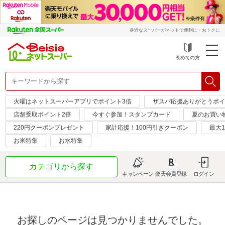
身近なスーパーがネットで便利に・おトクに
初めての方
火曜はネットスーパーアプリでポイント3倍
ザスパ応援ありがとうポイ
店舗受取ポイント2倍
今すぐ参加！スタンプカード
夏のお買い
220円クーポンプレゼント
家計応援！100円引きクーポン
最大1
お米特集
お水特集
カテゴリから探す
キャンペーン
楽天会員登録
ログイン
お探しのページは見つかりませんでした。