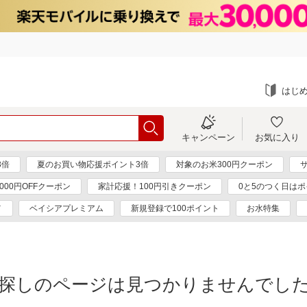
はじ
キャンペーン
お気に入り
3倍
夏のお買い物応援ポイント3倍
対象のお米300円クーポン
000円OFFクーポン
家計応援！100円引きクーポン
0と5のつく日はポ
メ
ベイシアプレミアム
新規登録で100ポイント
お水特集
探しのページは見つかりませんでし