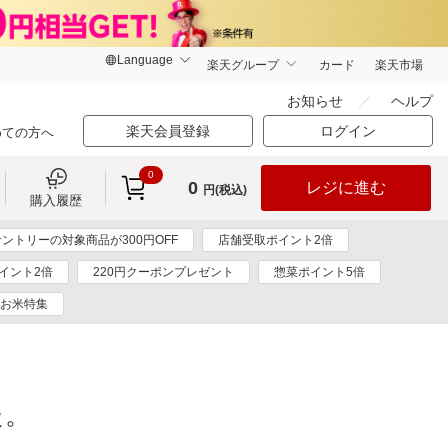
楽天グループ
カード
楽天市場
お知らせ
ヘルプ
楽天会員登録
ログイン
めての方へ
0
0
レジに進む
円(税込)
購入履歴
サントリーの対象商品が300円OFF
店舗受取ポイント2倍
イント2倍
220円クーポンプレゼント
惣菜ポイント5倍
お米特集
た。