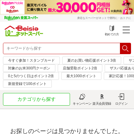
身近なスーパーがネットで便利に・おトクに
初めての方
今すぐ参加！スタンプカード
夏のお買い物応援ポイント3倍
サ
対象のお米300円クーポン
店舗受取ポイント2倍
ザスパ応援あ
0と5のつく日はポイント2倍
最大1000ポイント
家計応援！10
新規登録で100ポイント
カテゴリから探す
キャンペーン
楽天会員登録
ログイン
お探しのページは見つかりませんでした。