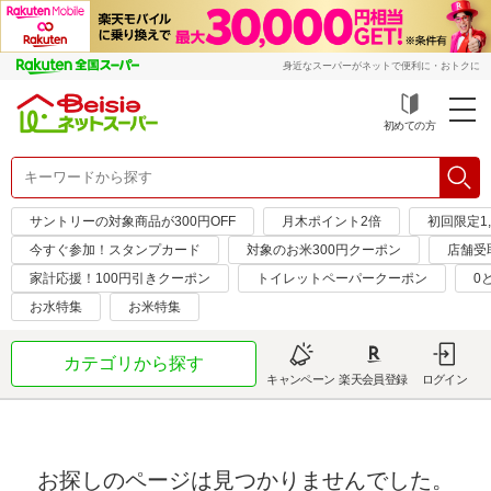
身近なスーパーがネットで便利に・おトクに
初めての方
サントリーの対象商品が300円OFF
月木ポイント2倍
初回限定1,
今すぐ参加！スタンプカード
対象のお米300円クーポン
店舗受
家計応援！100円引きクーポン
トイレットペーパークーポン
0
お水特集
お米特集
カテゴリから探す
キャンペーン
楽天会員登録
ログイン
お探しのページは見つかりませんでした。