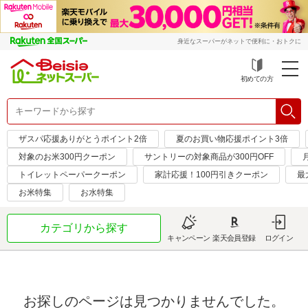
身近なスーパーがネットで便利に・おトクに
初めての方
ザスパ応援ありがとうポイント2倍
夏のお買い物応援ポイント3倍
対象のお米300円クーポン
サントリーの対象商品が300円OFF
トイレットペーパークーポン
家計応援！100円引きクーポン
最
お米特集
お水特集
カテゴリから探す
キャンペーン
楽天会員登録
ログイン
お探しのページは見つかりませんでした。