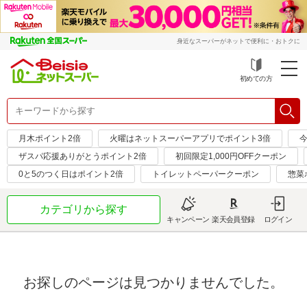
身近なスーパーがネットで便利に・おトクに
初めての方
月木ポイント2倍
火曜はネットスーパーアプリでポイント3倍
ザスパ応援ありがとうポイント2倍
初回限定1,000円OFFクーポン
0と5のつく日はポイント2倍
トイレットペーパークーポン
惣菜
カテゴリから探す
キャンペーン
楽天会員登録
ログイン
お探しのページは見つかりませんでした。