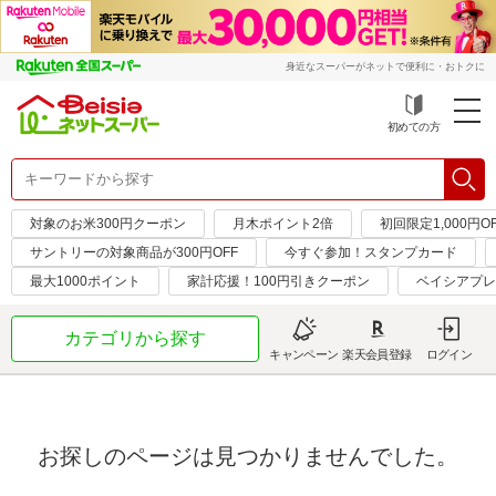
身近なスーパーがネットで便利に・おトクに
初めての方
対象のお米300円クーポン
月木ポイント2倍
初回限定1,000円O
サントリーの対象商品が300円OFF
今すぐ参加！スタンプカード
最大1000ポイント
家計応援！100円引きクーポン
ベイシアプレ
カテゴリから探す
キャンペーン
楽天会員登録
ログイン
お探しのページは見つかりませんでした。