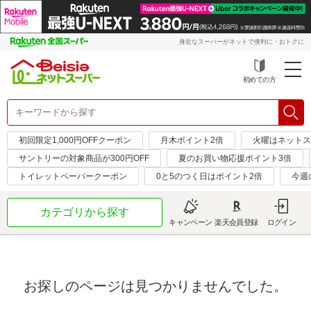
身近なスーパーがネットで便利に・おトクに
初めての方
初回限定1,000円OFFクーポン
月木ポイント2倍
火曜はネットス
サントリーの対象商品が300円OFF
夏のお買い物応援ポイント3倍
トイレットペーパークーポン
0と5のつく日はポイント2倍
今週
カテゴリから探す
キャンペーン
楽天会員登録
ログイン
お探しのページは見つかりませんでした。