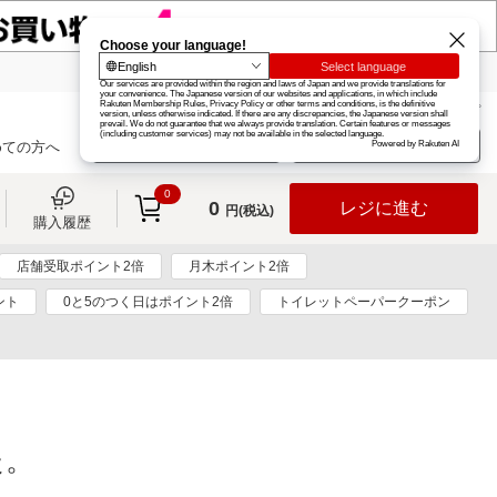
楽天グループ
カード
楽天市場
お知らせ
ヘルプ
楽天会員登録
ログイン
めての方へ
0
0
レジに進む
円(税込)
購入履歴
店舗受取ポイント2倍
月木ポイント2倍
ント
0と5のつく日はポイント2倍
トイレットペーパークーポン
た。