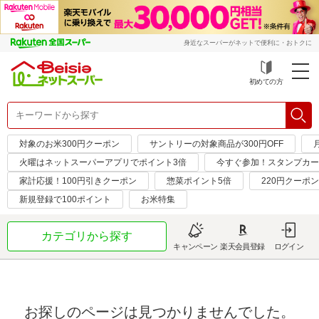
身近なスーパーがネットで便利に・おトクに
初めての方
対象のお米300円クーポン
サントリーの対象商品が300円OFF
火曜はネットスーパーアプリでポイント3倍
今すぐ参加！スタンプカー
家計応援！100円引きクーポン
惣菜ポイント5倍
220円クーポ
新規登録で100ポイント
お米特集
カテゴリから探す
キャンペーン
楽天会員登録
ログイン
お探しのページは見つかりませんでした。