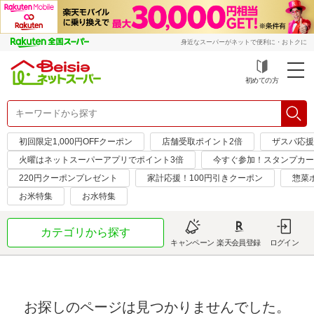
身近なスーパーがネットで便利に・おトクに
初めての方
初回限定1,000円OFFクーポン
店舗受取ポイント2倍
ザスパ応援
火曜はネットスーパーアプリでポイント3倍
今すぐ参加！スタンプカー
220円クーポンプレゼント
家計応援！100円引きクーポン
惣菜
お米特集
お水特集
カテゴリから探す
キャンペーン
楽天会員登録
ログイン
お探しのページは見つかりませんでした。