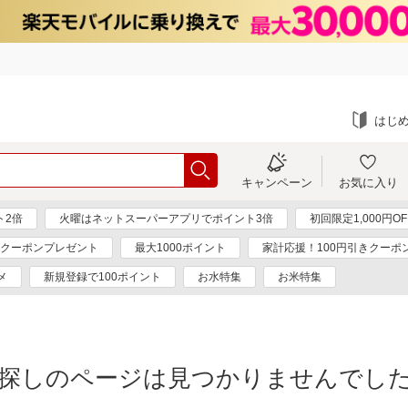
はじ
キャンペーン
お気に入り
ト2倍
火曜はネットスーパーアプリでポイント3倍
初回限定1,000円O
円クーポンプレゼント
最大1000ポイント
家計応援！100円引きクーポ
メ
新規登録で100ポイント
お水特集
お米特集
探しのページは見つかりませんでし