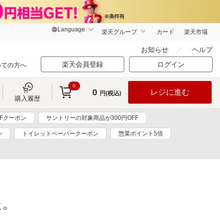
楽天グループ
カード
楽天市場
お知らせ
ヘルプ
楽天会員登録
ログイン
めての方へ
0
0
レジに進む
円(税込)
購入履歴
FFクーポン
サントリーの対象商品が300円OFF
ン
トイレットペーパークーポン
惣菜ポイント5倍
た。