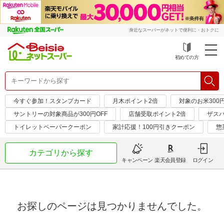
身近なスーパーがネットで便利に・おトクに
初めての方
今すぐ参加！スタンプカード
月木ポイント2倍
対象のお米300
サントリーの対象商品が300円OFF
店舗受取ポイント2倍
ザス
トイレットペーパークーポン
家計応援！100円引きクーポン
惣
カテゴリから探す
キャンペーン
楽天会員登録
ログイン
お探しのページは見つかりませんでした。