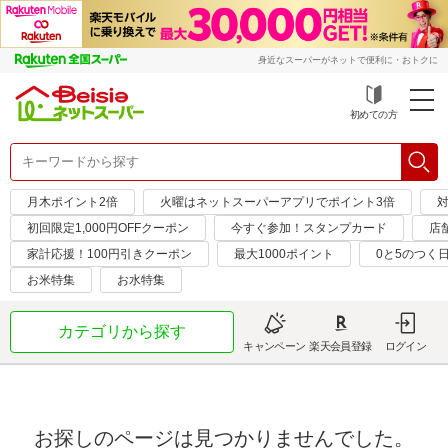
身近なスーパーがネットで便利に・おトクに
初めての方
月木ポイント2倍
火曜はネットスーパーアプリでポイント3倍
対
初回限定1,000円OFFクーポン
今すぐ参加！スタンプカード
店
家計応援！100円引きクーポン
最大1000ポイント
0と5のつく
お米特集
お水特集
カテゴリから探す
キャンペーン
楽天会員登録
ログイン
お探しのページは見つかりませんでした。