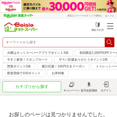
身近なスーパーがネットで便利に・おトクに
初めての方
火曜はネットスーパーアプリでポイント3倍
初回限定1,000円OFFクー
今すぐ参加！スタンプカード
ザスパ応援ありがとうポイント2倍
惣菜ポイント5倍
家計応援！100円引きクーポン
トイレットペ
新規登録で100ポイント
お米特集
カテゴリから探す
キャンペーン
楽天会員登録
ログイン
お探しのページは見つかりませんでした。