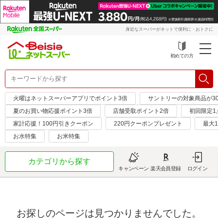
身近なスーパーがネットで便利に・おトクに
初めての方
火曜はネットスーパーアプリでポイント3倍
サントリーの対象商品が30
夏のお買い物応援ポイント3倍
店舗受取ポイント2倍
初回限定1,
家計応援！100円引きクーポン
220円クーポンプレゼント
最大1
お水特集
お米特集
カテゴリから探す
キャンペーン
楽天会員登録
ログイン
お探しのページは見つかりませんでした。