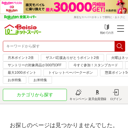
身近なスーパーがネットで便利に・おトクに
初めての方
月木ポイント2倍
ザスパ応援ありがとうポイント2倍
火曜はネッ
サントリーの対象商品が300円OFF
今すぐ参加！スタンプカード
最大1000ポイント
トイレットペーパークーポン
惣菜ポイント5
お水特集
お米特集
カテゴリから探す
キャンペーン
楽天会員登録
ログイン
お探しのページは見つかりませんでした。