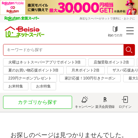
身近なスーパーがネットで便利に・おトクに
初めての方
火曜はネットスーパーアプリでポイント3倍
店舗受取ポイント2倍
夏のお買い物応援ポイント3倍
月木ポイント2倍
ザスパ応援あり
220円クーポンプレゼント
家計応援！100円引きクーポン
最大1
お米特集
お水特集
カテゴリから探す
キャンペーン
楽天会員登録
ログイン
お探しのページは見つかりませんでした。