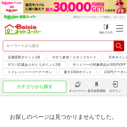
身近なスーパーがネットで便利に・おトクに
初めての方
店舗受取ポイント2倍
今すぐ参加！スタンプカード
月木ポイン
ザスパ応援ありがとうポイント2倍
サントリーの対象商品が300円OFF
トイレットペーパークーポン
最大1000ポイント
220円クーポ
カテゴリから探す
キャンペーン
楽天会員登録
ログイン
お探しのページは見つかりませんでした。