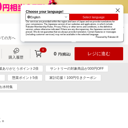
楽天グループ
カード
楽天市場
お知らせ
ヘルプ
楽天会員登録
ログイン
めての方へ
0
0
レジに進む
円(税込)
購入履歴
援ありがとうポイント2倍
サントリーの対象商品が300円OFF
ト
惣菜ポイント5倍
家計応援！100円引きクーポン
お水特集
た。