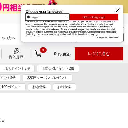
楽天グループ
カード
楽天市場
お知らせ
ヘルプ
楽天会員登録
ログイン
めての方へ
0
0
レジに進む
円(税込)
購入履歴
月木ポイント2倍
店舗受取ポイント2倍
イント5倍
220円クーポンプレゼント
100ポイント
お水特集
お米特集
た。